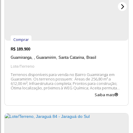
Comprar
R$
189.900
Guamiranga
,
Guaramirim
,
Santa Catarina
,
Brasil
Lote/Terreno
Terrenos disponíveis para venda no Bairro Guamiranga em
Guaramirim. Os terrenos possuem: Áreas de 256,80 m² a
612,00 m²; Infraestrutura completa; Prontos para construção;
Ótima localização, próximos à WEG Química; Aceita permuta
por veículo. Entre em contato conosco para mais
Saiba mais
informações, ficaremos felizes em lhe atender. 😀 A
disponibilidade e valores dos imóveis...