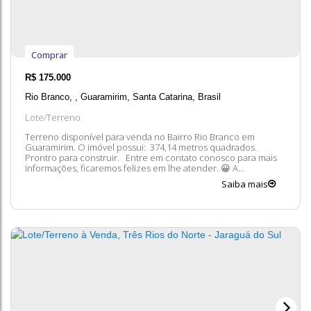
Comprar
R$
175.000
Rio Branco
,
Guaramirim
,
Santa Catarina
,
Brasil
Lote/Terreno
Terreno disponível para venda no Bairro Rio Branco em
Guaramirim. O imóvel possui: 374,14 metros quadrados.
Prontro para construir. Entre em contato conosco para mais
informações, ficaremos felizes em lhe atender. 😀 A
disponibilidade e valores dos imóveis estão sujeitos a alteração
Saiba mais
sem aviso prévio.