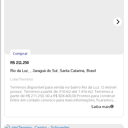
Comprar
R$
211.250
Rio da Luz
,
Jaraguá do Sul
,
Santa Catarina
,
Brasil
Lote/Terreno
Terrenos disponível para venda no bairro Rio da Luz. O imóvel
possui: Terrenos a partir de 310 m2 até 1.416 m2. Terrenos a
partir de R$ 211.250, 00 a R$ 828.400,00 Prontos para construir
Entre em contato conosco para mais informações, ficaremos
felizes em lhe atender. 😀 A disponibilidade e valores dos
Saiba mais
imóveis estão sujeitos a alteração sem aviso prévio.