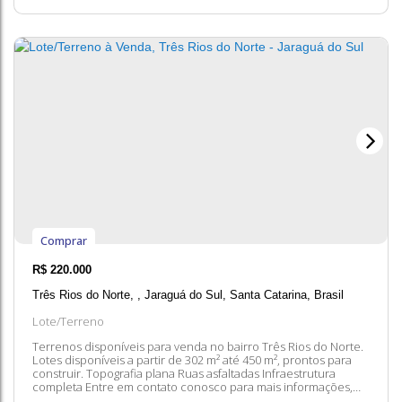
Comprar
R$
220.000
Três Rios do Norte
,
Jaraguá do Sul
,
Santa Catarina
,
Brasil
Lote/Terreno
Terrenos disponíveis para venda no bairro Três Rios do Norte.
Lotes disponíveis a partir de 302 m² até 450 m², prontos para
construir. Topografia plana Ruas asfaltadas Infraestrutura
completa Entre em contato conosco para mais informações,
ficaremos felizes em lhe atender. 😀 A disponibilidade e