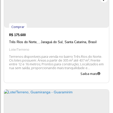
Comprar
R$
175.600
Três Rios do Norte
,
Jaraguá do Sul
,
Santa Catarina
,
Brasil
Lote/Terreno
Terrenos disponíveis para venda no bairro Três Rios do Norte.
Os lotes possuem: Áreas a partir de 305 m² até 437 m²; Frente
entre 12 e 16 metros; Prontos para construção; Localizados em
rua sem saída, proporcionando mais tranquilidade e
segurança; Próximos à escola. Entre em contato conosco para
Saiba mais
mais informações, ficaremos felizes em lhe atender. 😀 A
disponibilidade e...