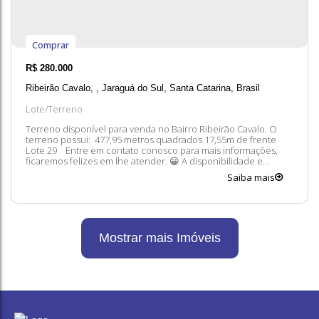
Comprar
R$
280.000
Ribeirão Cavalo
,
Jaraguá do Sul
,
Santa Catarina
,
Brasil
Lote/Terreno
Terreno disponível para venda no Bairro Ribeirão Cavalo. O
terreno possui: 477,95 metros quadrados 17,55m de frente
Lote 29 Entre em contato conosco para mais informações,
ficaremos felizes em lhe atender. 😀 A disponibilidade e
valores dos imóveis estão sujeitos a alteração sem aviso prévio.
Saiba mais
Mostrar mais Imóveis