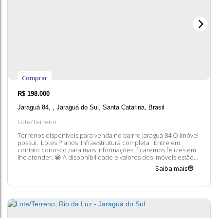
Comprar
R$
198.000
Jaraguá 84
,
Jaraguá do Sul
,
Santa Catarina
,
Brasil
Lote/Terreno
Terrenos disponíveis para venda no bairro Jaraguá 84 O imóvel
possui: Lotes Planos Infraestrutura completa Entre em
contato conosco para mais informações, ficaremos felizes em
lhe atender. 😀 A disponibilidade e valores dos imóveis estão
sujeitos a alteração sem aviso prévio.
Saiba mais