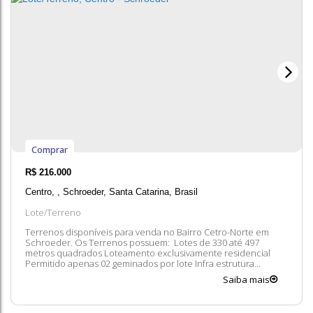
Comprar
R$
216.000
Centro
,
Schroeder
,
Santa Catarina
,
Brasil
Lote/Terreno
Terrenos disponíveis para venda no Bairro Cetro-Norte em
Schroeder. Os Terrenos possuem: Lotes de 330 até 497
metros quadrados Loteamento exclusivamente residencial
Permitido apenas 02 geminados por lote Infra estrutura
completa, pronto para construir. Parcelamento em até 120
Saiba mais
vezes, direto com a construtora. Entre em contato conosco
para mais informações, ficaremos felizes em lhe...