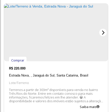
Comprar
R$
220.000
Estrada Nova
,
Jaraguá do Sul
,
Santa Catarina
,
Brasil
Lote/Terreno
Terrenos a partir de 303m² disponíveis para venda no bairro
Três Rios do Norte. Entre em contato conosco para mais
informações, ficaremos felizes em lhe atender. 😀 A
disponibilidade e valores dos imóveis estão sujeitos a alteração
sem aviso prévio.
Saiba mais