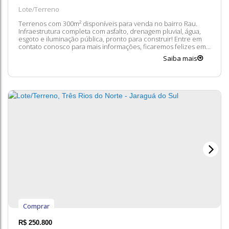
Lote/Terreno
Terrenos com 300m² disponíveis para venda no bairro Rau.
Infraestrutura completa com asfalto, drenagem pluvial, água,
esgoto e iluminação pública, pronto para construir! Entre em
contato conosco para mais informações, ficaremos felizes em
lhe atender. 😀 A disponibilidade e valores dos imóveis estão
Saiba mais
sujeitos a alteração sem aviso prévio.
Comprar
R$
250.800