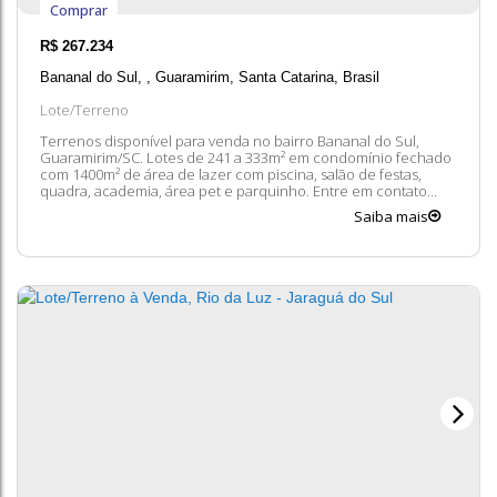
Comprar
R$
267.234
Bananal do Sul
,
Guaramirim
,
Santa Catarina
,
Brasil
Lote/Terreno
Terrenos disponível para venda no bairro Bananal do Sul,
Guaramirim/SC. Lotes de 241 a 333m² em condomínio fechado
com 1400m² de área de lazer com piscina, salão de festas,
quadra, academia, área pet e parquinho. Entre em contato
conosco para mais informações, ficaremos felizes em lhe
Saiba mais
atender. 😀 A disponibilidade e valores dos imóveis estão
sujeitos a alteração sem aviso...