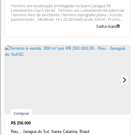
Terreno em localização privilegiada no bairro Jaraguá 99
Loteamento Ouro Verde Terreno em Loteamento Residencial
/ terreno livre de enchente / terreno topografia plana / Acesso
pavimentado Medindo 14 x 23,50 totalizando 329 m², Pronto
para construção Asfaltado, Iluminação de Led Não perca essa
Saiba mais
oportunidade de construir de acordo como você sempre
sonhou Entre em...
Comprar
R$
250.000
Rau
,
Jaraguá do Sul
,
Santa Catarina
,
Brasil