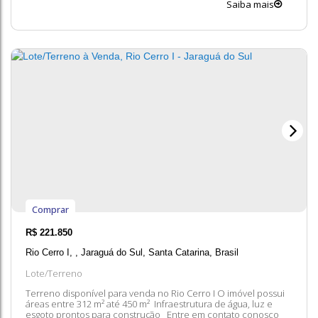
Saiba mais
valores dos imóveis estão sujeitos a alteração sem aviso prévio.
Comprar
R$
221.850
Rio Cerro I
,
Jaraguá do Sul
,
Santa Catarina
,
Brasil
Lote/Terreno
Terreno disponível para venda no Rio Cerro I O imóvel possui
áreas entre 312 m² até 450 m² Infraestrutura de água, luz e
esgoto prontos para construção Entre em contato conosco