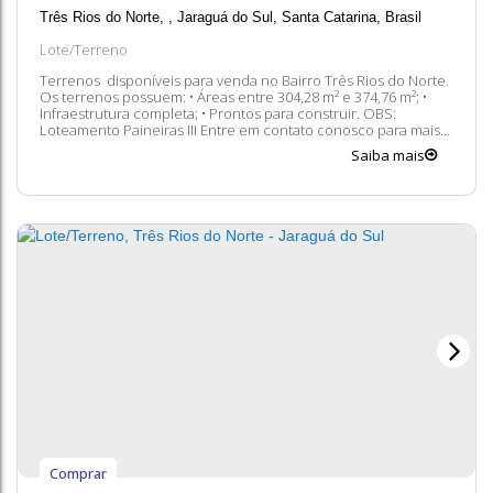
Três Rios do Norte
,
Jaraguá do Sul
,
Santa Catarina
,
Brasil
Lote/Terreno
Terrenos disponíveis para venda no Bairro Três Rios do Norte.
Os terrenos possuem: • Áreas entre 304,28 m² e 374,76 m²; •
Infraestrutura completa; • Prontos para construir. OBS:
Loteamento Paineiras III Entre em contato conosco para mais
informações, ficaremos felizes em lhe atender. 😀 A
Saiba mais
disponibilidade e valores dos imóveis estão sujeitos a alteração
sem aviso...
Comprar