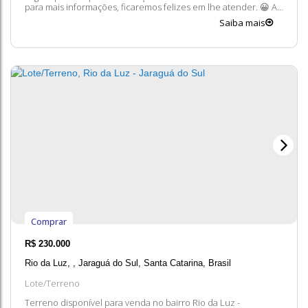
para mais informações, ficaremos felizes em lhe atender. 😀 A
disponibilidade e valores dos imóveis estão sujeitos a alteração
Saiba mais
sem aviso prévio.
Comprar
R$
230.000
Rio da Luz
,
Jaraguá do Sul
,
Santa Catarina
,
Brasil
Lote/Terreno
Terreno disponível para venda no bairro Rio da Luz -