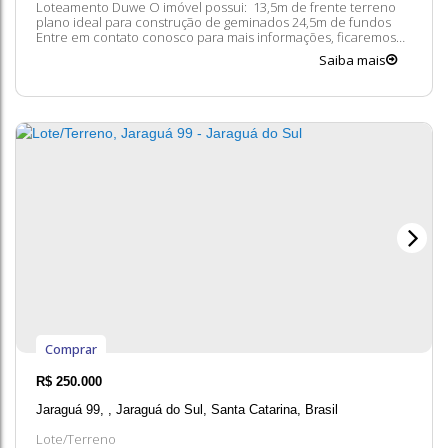
Loteamento Duwe O imóvel possui: 13,5m de frente terreno
plano ideal para construção de geminados 24,5m de fundos
Entre em contato conosco para mais informações, ficaremos
felizes em lhe atender. 😀 A disponibilidade e valores dos
Saiba mais
imóveis estão sujeitos a alteração sem aviso prévio.
Comprar
R$
250.000
Jaraguá 99
,
Jaraguá do Sul
,
Santa Catarina
,
Brasil
Lote/Terreno