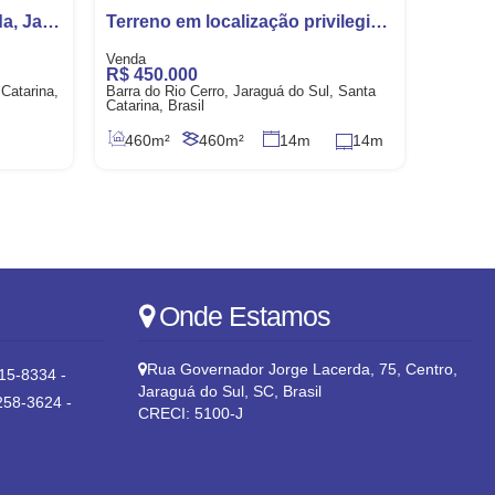
Terreno Residencial à venda, Jaraguá 99, Jaraguá do Sul - TE0063.
Terreno em localização privilegiada no bairro Barra do Rio Cerro
R$
450.000
Catarina,
Barra do Rio Cerro, Jaraguá do Sul, Santa
Catarina, Brasil
460m²
460m²
14m
14m
34m
34m
Onde Estamos
Rua Governador Jorge Lacerda
,
75
,
Centro
,
15-8334 -
Jaraguá do Sul
,
SC
,
Brasil
258-3624 -
CRECI: 5100-J