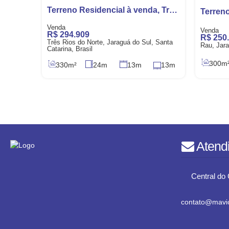
Terreno Residencial à venda, Três Rios do Norte, Jaraguá do Sul
R$
294.909
R$
250
Três Rios do Norte, Jaraguá do Sul, Santa
Rau, Jara
Catarina, Brasil
300m
330m²
24m
13m
13m
Atend
Central do 
contato@mavic