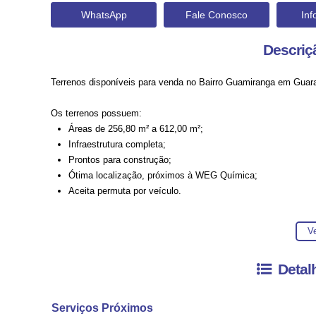
WhatsApp
Fale Conosco
In
Descriç
Terrenos disponíveis para venda no Bairro Guamiranga em Guar
Os terrenos possuem:
Áreas de
256,80 m² a 612,00 m²
;
Infraestrutura completa;
Prontos para construção;
Ótima localização, próximos à WEG Química;
Aceita permuta por veículo.
Ve
Entre em contato conosco para mais informações, ficaremos feli
Detal
A disponibilidade e valores dos imóveis estão sujeitos a alteraç
Serviços Próximos