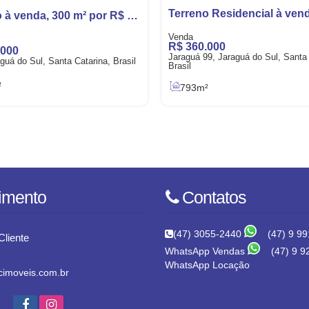
Terreno à venda, 300 m² por R$ 250.000,00 - Rau - Jaraguá do Sul/SC
R$
360.000
.000
Jaraguá 99, Jaraguá do Sul, Santa 
guá do Sul, Santa Catarina, Brasil
Brasil
²
793m²
imento
Contatos
(47) 3055-2440
(47) 9 99
Cliente
WhatsApp Vendas
(47) 9 9
WhatsApp Locação
imoveis.com.br