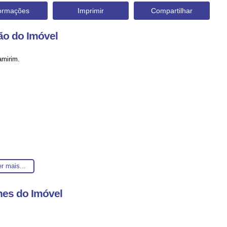
formações
Imprimir
Compartilhar
ão do Imóvel
amirim.
r mais...
zes em lhe atender. 😀
hes do Imóvel
ão sem aviso prévio.