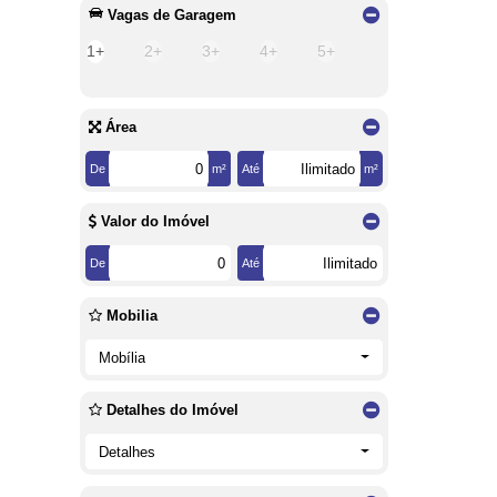
Vagas de Garagem
1+
2+
3+
4+
5+
Área
De
m²
Até
m²
Valor do Imóvel
De
Até
Mobilia
Mobília
Detalhes do Imóvel
Detalhes