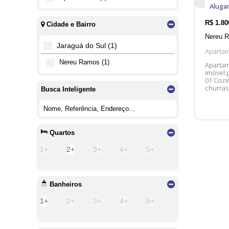
Aluga
R$
1.80
Cidade e Bairro
Nereu 
Jaraguá do Sul (1)
Aparta
Nereu Ramos (1)
Apartam
imóvel possui: 02 Dormitórios 01 B
01 Cozi
churrasqueira Taxas Adicionais: 
Busca Inteligente
em cont
Quartos
1+
2+
3+
4+
5+
Banheiros
1+
2+
3+
4+
5+