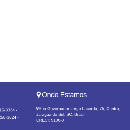
Onde Estamos
Rua Governador Jorge Lacerda
,
75
,
Centro
,
15-8334 -
Jaraguá do Sul
,
SC
,
Brasil
258-3624 -
CRECI: 5100-J