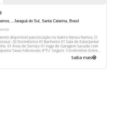
r
0
Ramos
,
Jaraguá do Sul
,
Santa Catarina
,
Brasil
mento
ento disponível para locação no bairro Nereu Ramos. O
anheiro 01 Sala de Estar/Jantar
nha 01 Área de Serviço 01 Vaga de Garagem Sacada com
IPTU Seguro Condomínio Entre
ato conosco para mais informações, ficaremos felizes em
Saiba mais
lhe atender. 😀 A disponibilidade e valores dos...