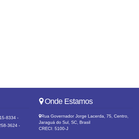
Onde Estamos
Rua Governador Jorge Lacerda
,
75
,
Centro
,
15-8334 -
Jaraguá do Sul
,
SC
,
Brasil
258-3624 -
CRECI: 5100-J