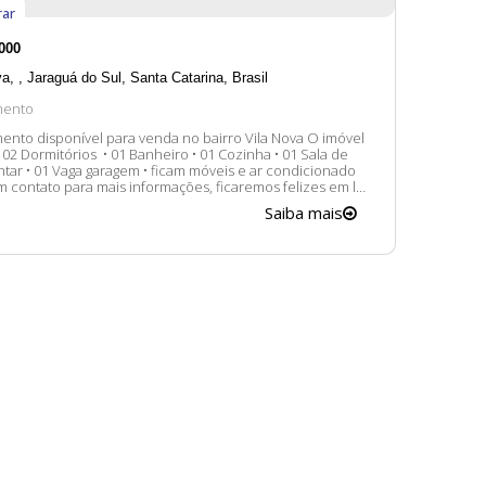
ar
000
va
,
Jaraguá do Sul
,
Santa Catarina
,
Brasil
mento
nto disponível para venda no bairro Vila Nova O imóvel
antar • 01 Vaga garagem • ficam móveis e ar condicionado
m contato para mais informações, ficaremos felizes em lhe
. A disponibilidade e valores dos imóveis estão sujeitos a
Saiba mais
ão sem aviso prévio