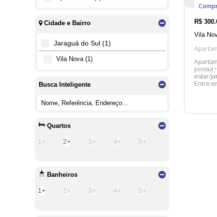
Compr
R$
300.
Cidade e Bairro
Vila No
Jaraguá do Sul (1)
Aparta
Vila Nova (1)
Apartame
possui • 02 Dormitórios • 01 Banheiro • 01 Cozinha • 01 Sala de
estar/j
Entre e
Busca Inteligente
atender
alteraç
Quartos
1+
2+
3+
4+
5+
Banheiros
1+
2+
3+
4+
5+