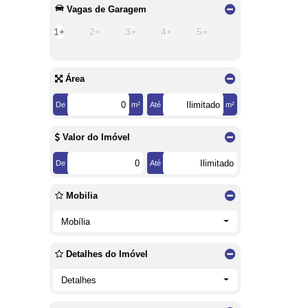
Vagas de Garagem
1+
2+
3+
4+
5+
Área
De
m²
Até
m²
Valor do Imóvel
De
Até
Mobilia
Mobília
Detalhes do Imóvel
Detalhes