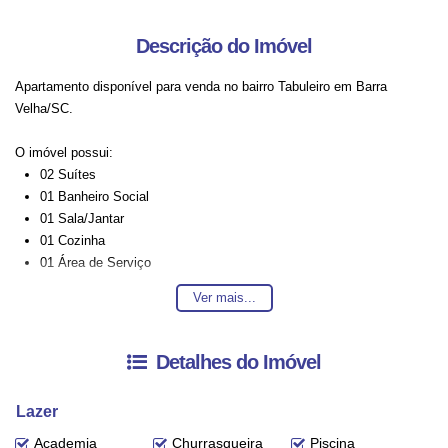
Descrição do Imóvel
Apartamento disponível para venda no bairro Tabuleiro em Barra
Velha/SC.
O imóvel possui:
02 Suítes
01 Banheiro Social
01 Sala/Jantar
01 Cozinha
01 Área de Serviço
01 Vaga de Garagem
Ver mais...
Área Gourmet
Entre em contato conosco para mais informações, ficaremos felizes em
Detalhes do Imóvel
lhe atender. 😀
Lazer
A disponibilidade e valores dos imóveis estão sujeitos a alteração sem
aviso prévio.
Academia
Churrasqueira
Piscina