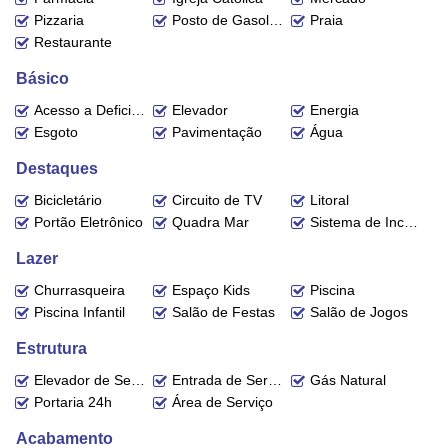
A disponibilidade e valores dos imóveis estão sujeitos a alteração sem
Pizzaria
Posto de Gasolina
Praia
aviso prévio.
Restaurante
Básico
Acesso a Deficientes
Elevador
Energia
Esgoto
Pavimentação
Água
Destaques
Bicicletário
Circuito de TV
Litoral
Portão Eletrônico
Quadra Mar
Sistema de Incêndio
Lazer
Churrasqueira
Espaço Kids
Piscina
Piscina Infantil
Salão de Festas
Salão de Jogos
Estrutura
Elevador de Serviço
Entrada de Serviço
Gás Natural
Portaria 24h
Área de Serviço
Acabamento