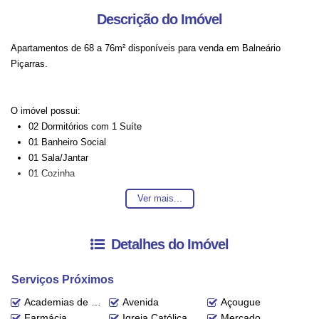
Descrição do Imóvel
Apartamentos de 68 a 76m² disponíveis para venda em Balneário
Piçarras.
O imóvel possui:
02 Dormitórios com 1 Suíte
01 Banheiro Social
01 Sala/Jantar
01 Cozinha
01 Área de Serviço
Ver mais...
01 Vaga de Garagem
01 Ampla área de lazer com mais de 9 opções
Detalhes do Imóvel
Incorporação nº: R.-3-67.586
Serviços Próximos
Entre em contato conosco para mais informações, ficaremos felizes em
lhe atender. 😀
Academias de ginástica
Avenida
Açougue
Farmácia
Igreja Católica
Mercado