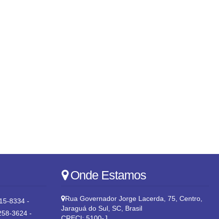
Onde Estamos
Rua Governador Jorge Lacerda
,
75
,
Centro
,
15-8334 -
Jaraguá do Sul
,
SC
,
Brasil
258-3624 -
CRECI: 5100-J