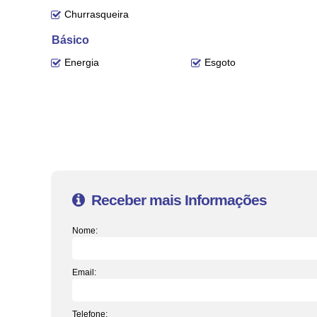
Churrasqueira
Entre em contato conosco para mais informações, ficaremos feli
Básico
*A disponibilidade e valores dos imóveis estão sujeitos a altera
Energia
Esgoto
Receber mais Informações
Nome:
Email:
Telefone: