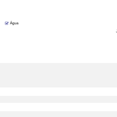
zes em lhe atender.
ção sem aviso prévio.
Água