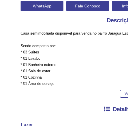
WhatsApp
Fale Conosco
In
Descriç
Casa semimobiliada disponível para venda no bairro Jaraguá Es
Sendo composto por:
* 03 Suítes
* 01 Lavabo
* 01 Banheiro externo
* 01 Sala de estar
* 01 Cozinha
* 01 Área de serviço
* 02 Vagas de garagem
Ve
* Churrasqueira
Detal
Lazer