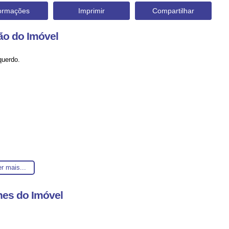
formações
Imprimir
Compartilhar
ão do Imóvel
querdo.
r mais...
hes do Imóvel