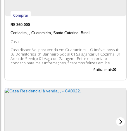
Comprar
R$
360.000
Corticeira
,
Guaramirim
,
Santa Catarina
,
Brasil
Casa
Casa disponível para venda em Guaramirim. O imóvel possui:
03 Dormitórios 01 Banheiro Social 01 Sala/Jantar 01 Cozinha 01
Área de Serviço 01 Vaga de Garagem Entre em contato
conosco para mais informações, ficaremos felizes em lhe
atender. 😀 A disponibilidade e valores dos imóveis estão
Saiba mais
sujeitos a alteração sem aviso prévio.