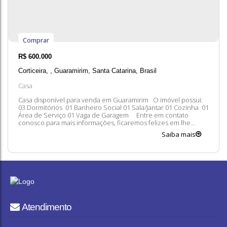
Comprar
R$
600.000
Corticeira
,
Guaramirim
,
Santa Catarina
,
Brasil
Casa
Casa disponível para venda em Guaramirim O imóvel possui:
03 Dormitórios 01 Banheiro Social 01 Sala/Jantar 01 Cozinha 01
Área de Serviço 01 Vaga de Garagem Entre em contato
conosco para mais informações, ficaremos felizes em lhe
atender. 😀 A disponibilidade e valores dos imóveis estão
Saiba mais
sujeitos a alteração sem aviso prévio.
Atendimento