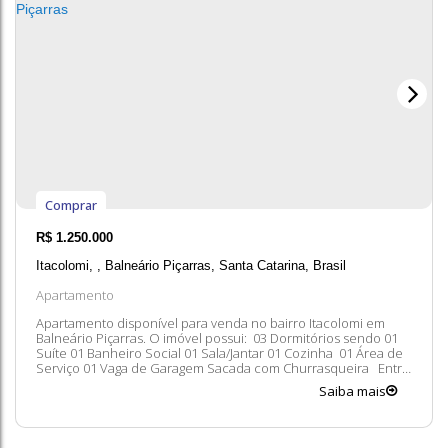
Comprar
R$
1.250.000
Itacolomi
,
Balneário Piçarras
,
Santa Catarina
,
Brasil
Apartamento
Apartamento disponível para venda no bairro Itacolomi em
Balneário Piçarras. O imóvel possui: 03 Dormitórios sendo 01
Suíte 01 Banheiro Social 01 Sala/Jantar 01 Cozinha 01 Área de
Serviço 01 Vaga de Garagem Sacada com Churrasqueira Entre
em contato conosco para mais informações, ficaremos felizes
Saiba mais
em lhe atender. 😀 A disponibilidade e valores dos imóveis
estão sujeitos...