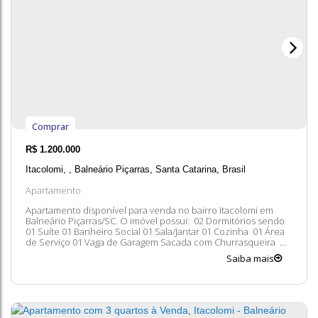
Comprar
R$
1.200.000
Itacolomi
,
Balneário Piçarras
,
Santa Catarina
,
Brasil
Apartamento
Apartamento disponível para venda no bairro Itacolomi em
Balneário Piçarras/SC. O imóvel possui: 02 Dormitórios sendo
01 Suíte 01 Banheiro Social 01 Sala/Jantar 01 Cozinha 01 Área
de Serviço 01 Vaga de Garagem Sacada com Churrasqueira
Entre em contato conosco para mais informações, ficaremos
Saiba mais
felizes em lhe atender. 😀 A disponibilidade e valores dos
imóveis estão...