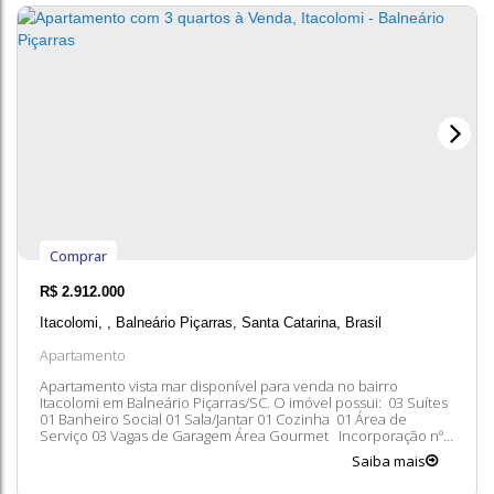
Comprar
R$
2.912.000
Itacolomi
,
Balneário Piçarras
,
Santa Catarina
,
Brasil
Apartamento
Apartamento vista mar disponível para venda no bairro
Itacolomi em Balneário Piçarras/SC. O imóvel possui: 03 Suítes
01 Banheiro Social 01 Sala/Jantar 01 Cozinha 01 Área de
Serviço 03 Vagas de Garagem Área Gourmet Incorporação nº:
R-1-58.739 Entre em contato conosco para mais informações,
Saiba mais
ficaremos felizes em lhe atender. 😀 A disponibilidade e
valores dos imóveis...