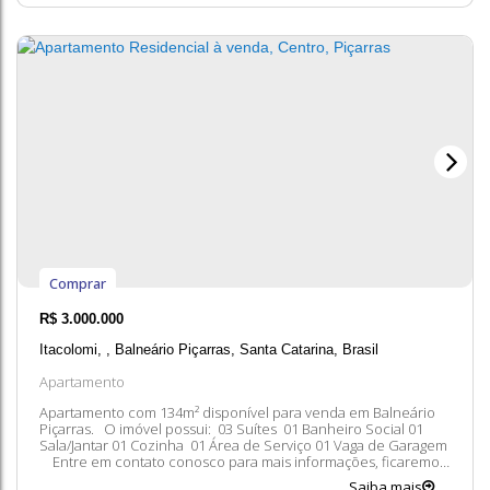
Comprar
R$
3.000.000
Itacolomi
,
Balneário Piçarras
,
Santa Catarina
,
Brasil
Apartamento
Apartamento com 134m² disponível para venda em Balneário
Piçarras. O imóvel possui: 03 Suítes 01 Banheiro Social 01
Sala/Jantar 01 Cozinha 01 Área de Serviço 01 Vaga de Garagem
Entre em contato conosco para mais informações, ficaremos
felizes em lhe atender. 😀 A disponibilidade e valores dos
Saiba mais