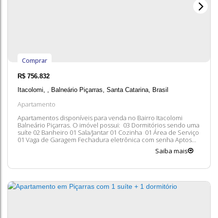
Comprar
R$
756.832
Itacolomi
,
Balneário Piçarras
,
Santa Catarina
,
Brasil
Apartamento
Apartamentos disponíveis para venda no Bairro Itacolomi
Balneário Piçarras. O imóvel possui: 03 Dormitórios sendo uma
suíte 02 Banheiro 01 Sala/Jantar 01 Cozinha 01 Área de Serviço
01 Vaga de Garagem Fechadura eletrônica com senha Aptos
disponíveis: 203, 204, 302, 303, 304, 401, 403, 404 Área privativa
Saiba mais
de 74 a 97 m2 Apenas 04 Aptos por andar A 300 metros da praia
Entre...