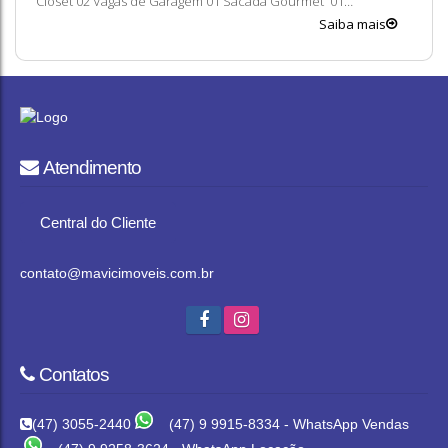
Closet 02 Vagas de Garagem 01 Sacada Gourmet 01
Churrasqueira OBS: Entrega Prevista 30/10/2026 Entre em
Saiba mais
contato conosco para mais informações, ficaremos felizes em
lhe atender. 😀 A...
Atendimento
Central do Cliente
contato@mavicimoveis.com.br
Contatos
(47) 3055-2440
(47) 9 9915-8334 - WhatsApp Vendas