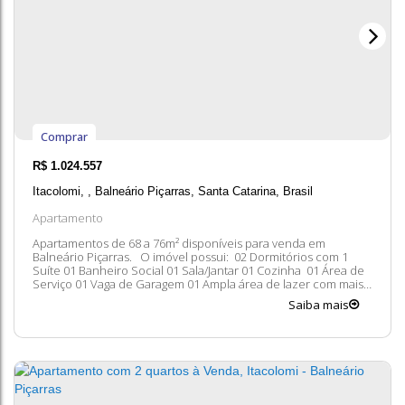
Comprar
R$
1.024.557
Itacolomi
,
Balneário Piçarras
,
Santa Catarina
,
Brasil
Apartamento
Apartamentos de 68 a 76m² disponíveis para venda em
Balneário Piçarras. O imóvel possui: 02 Dormitórios com 1
Suíte 01 Banheiro Social 01 Sala/Jantar 01 Cozinha 01 Área de
Serviço 01 Vaga de Garagem 01 Ampla área de lazer com mais
de 9 opções Incorporação nº: R.-3-67.586 Entre em contato
Saiba mais
conosco para mais informações, ficaremos felizes em lhe
atender. 😀 A...