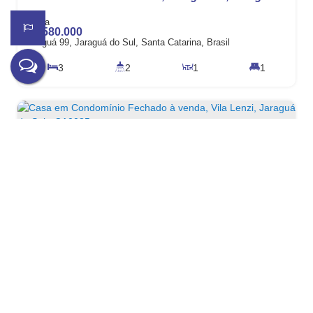
R$
580.000
Jaraguá 99, Jaraguá do Sul, Santa Catarina, Brasil
3
2
1
1
345m²
1
162m²
Casa em Condomínio Fechado à venda, Vila Lenzi, Jaraguá do Sul - CA0085.
R$
485.000
Vila Lenzi, Jaraguá do Sul, Santa Catarina, Brasil