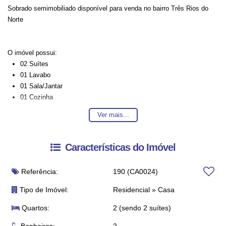
Sobrado semimobiliado disponível para venda no bairro Três Rios do
Norte
O imóvel possui:
02 Suítes
01 Lavabo
01 Sala/Jantar
01 Cozinha
01 Área de Serviço
Ver mais...
01 Vaga de Garagem
Características do Imóvel
Entre em contato conosco para mais informações, ficaremos felizes em
Referência:
190
(CA0024)
lhe atender. 😀
Tipo de Imóvel:
Residencial
»
Casa
A disponibilidade e valores dos imóveis estão sujeitos a alteração sem
Quartos:
2 (sendo 2 suítes)
aviso prévio.