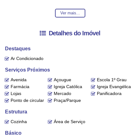
Entre em contato conosco para mais informações, ficaremos felizes em
Ver mais...
lhe atender.
A disponibilidade e valores dos imóveis estão sujeitos a alteração sem
Detalhes do Imóvel
aviso prévio
Destaques
Ar Condicionado
Serviços Próximos
Avenida
Açougue
Escola 1º Grau
Farmácia
Igreja Católica
Igreja Evangélica
Lojas
Mercado
Panificadora
Ponto de circular
Praça/Parque
Estrutura
Cozinha
Área de Serviço
Básico