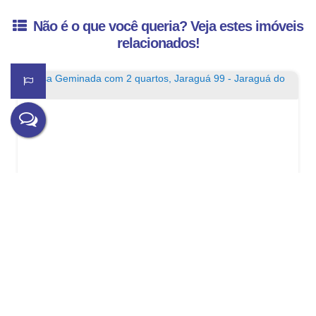
Não é o que você queria? Veja estes imóveis
relacionados!
Casa Geminada com 2 quartos, Jaraguá 99 - Jaraguá do Sul
R$
370.000
Jaraguá 99, Jaraguá do Sul, Santa Catarina, Brasil
2
1
56m²
1