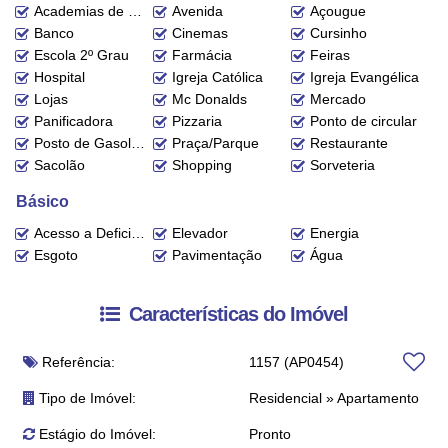
Academias de ginástica
Avenida
Açougue
Banco
Cinemas
Cursinho
Escola 2º Grau
Farmácia
Feiras
Hospital
Igreja Católica
Igreja Evangélica
Lojas
Mc Donalds
Mercado
Panificadora
Pizzaria
Ponto de circular
Posto de Gasolina
Praça/Parque
Restaurante
Sacolão
Shopping
Sorveteria
Básico
Acesso a Deficientes
Elevador
Energia
Esgoto
Pavimentação
Água
Características do Imóvel
Referência:
1157
(AP0454)
Tipo de Imóvel:
Residencial
»
Apartamento
Estágio do Imóvel:
Pronto