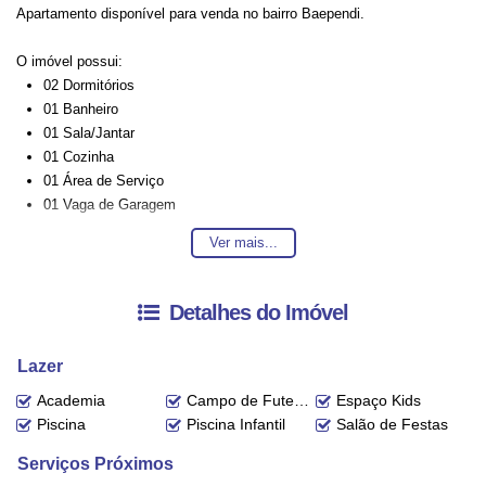
Apartamento disponível para venda no bairro Baependi.
O imóvel possui:
02 Dormitórios
01 Banheiro
01 Sala/Jantar
01 Cozinha
01 Área de Serviço
01 Vaga de Garagem
Sacada com Churrasqueira
Ver mais...
Entre em contato conosco para mais informações, ficaremos felizes em
Detalhes do Imóvel
lhe atender. 😀
Lazer
A disponibilidade e valores dos imóveis estão sujeitos a alteração sem
aviso prévio.
Academia
Campo de Futebol
Espaço Kids
Piscina
Piscina Infantil
Salão de Festas
Serviços Próximos