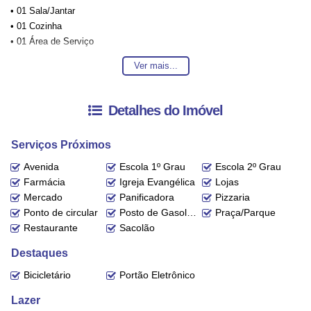
• 01 Sala/Jantar
• 01 Cozinha
• 01 Área de Serviço
• 01 Vaga de Garagem
Ver mais...
• 01 Sacada com Churrasqueira
Detalhes do Imóvel
Entre em contato conosco para mais informações, ficaremos felizes em
lhe atender. 😀
Serviços Próximos
A disponibilidade e valores dos imóveis estão sujeitos a alteração sem
aviso prévio.
Avenida
Escola 1º Grau
Escola 2º Grau
Farmácia
Igreja Evangélica
Lojas
Mercado
Panificadora
Pizzaria
Ponto de circular
Posto de Gasolina
Praça/Parque
Restaurante
Sacolão
Destaques
Bicicletário
Portão Eletrônico
Lazer