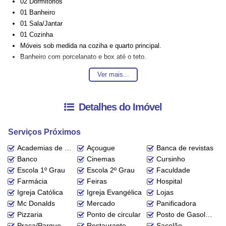
02 Dormitórios
01 Banheiro
01 Sala/Jantar
01 Cozinha
Móveis sob medida na coziha e quarto principal.
Banheiro com porcelanato e box até o teto.
Ar condicionado de 12 mil Btus.
Ver mais...
Piso vinílico, teto com gesso rebaixado e massa corrida nas
paredes.
Detalhes do Imóvel
Obs.: Aceita permuta por veículo.
Serviços Próximos
Entre em contato conosco para mais informações, ficaremos felizes em
lhe atender. 😀
Academias de ginástica
Açougue
Banca de revistas
Banco
Cinemas
Cursinho
A disponibilidade e valores dos imóveis estão sujeitos a alteração sem
Escola 1º Grau
Escola 2º Grau
Faculdade
aviso prévio.
Farmácia
Feiras
Hospital
Igreja Católica
Igreja Evangélica
Lojas
Mc Donalds
Mercado
Panificadora
Pizzaria
Ponto de circular
Posto de Gasolina
Praça/Parque
Restaurante
Sacolão