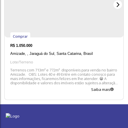
Comprar
R$
1.050.000
Amizade
,
Jaraguá do Sul
,
Santa Catarina
,
Brasil
Lote/Terreno
Terrenos com 713m² e 772m² disponíveis para venda no bairro
Amizade. OBS: Lotes 40 e 49 Entre em contato conosco para
mais informações, ficaremos felizes em lhe atender. 😀 A
disponibilidade e valores dos imóveis estão sujeitos a alteração
sem aviso prévio.
Saiba mais