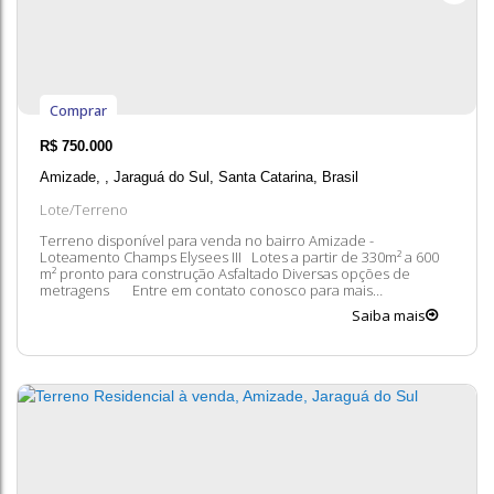
Comprar
R$
750.000
Amizade
,
Jaraguá do Sul
,
Santa Catarina
,
Brasil
Lote/Terreno
Terreno disponível para venda no bairro Amizade -
Loteamento Champs Elysees III Lotes a partir de 330m² a 600
m² pronto para construção Asfaltado Diversas opções de
metragens Entre em contato conosco para mais
informações, ficaremos felizes em lhe atender. A
Saiba mais
disponibilidade e valores dos imóveis estão sujeitos a alteração
sem aviso prévio.