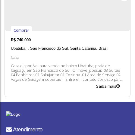
Comprar
R$
740.000
Ubatuba
,
São Francisco do Sul
,
Santa Catarina
,
Brasil
Casa
Casa disponível para venda no bairro Ubatuba, praia de
Itaguaçu em São Francisco do Sul. O imóvel possui: 03 Suites
04 Banheiros 01 Sala/Jantar 01 Cozinha 01 Área de Serviço 02
Vagas de Garagem cobertas Entre em contato conosco para
mais informações, ficaremos felizes em lhe atender. 😀 A
Saiba mais
disponibilidade e valores dos imóveis estão sujeitos a alteração
sem aviso...
Atendimento