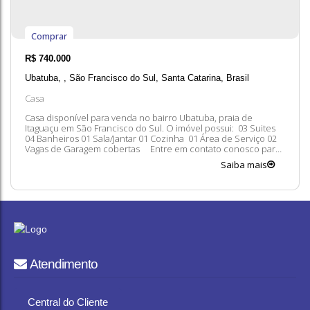
Comprar
R$
740.000
Ubatuba
,
São Francisco do Sul
,
Santa Catarina
,
Brasil
Casa
Casa disponível para venda no bairro Ubatuba, praia de
Itaguaçu em São Francisco do Sul. O imóvel possui: 03 Suites
04 Banheiros 01 Sala/Jantar 01 Cozinha 01 Área de Serviço 02
Vagas de Garagem cobertas Entre em contato conosco para
mais informações, ficaremos felizes em lhe atender. 😀 A
Saiba mais
disponibilidade e valores dos imóveis estão sujeitos a alteração
sem aviso...
Atendimento
Central do Cliente