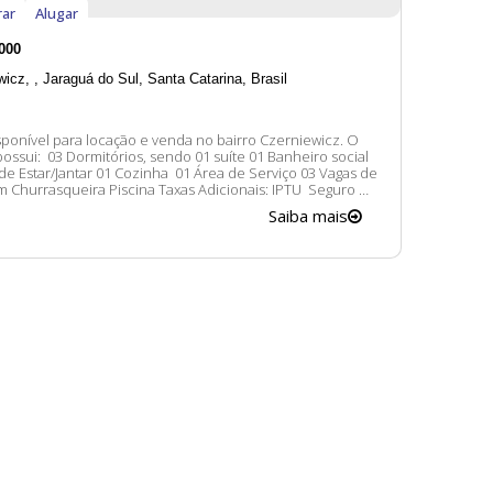
ar
Alugar
000
wicz
,
Jaraguá do Sul
,
Santa Catarina
,
Brasil
ponível para locação e venda no bairro Czerniewicz. O
ndo 01 suíte 01 Banheiro social
 de Estar/Jantar 01 Cozinha 01 Área de Serviço 03 Vagas de
squeira Piscina Taxas Adicionais: IPTU Seguro
m contato conosco para mais informações, ficaremos
Saiba mais
felizes em lhe atender. 😀 A disponibilidade e valores dos...