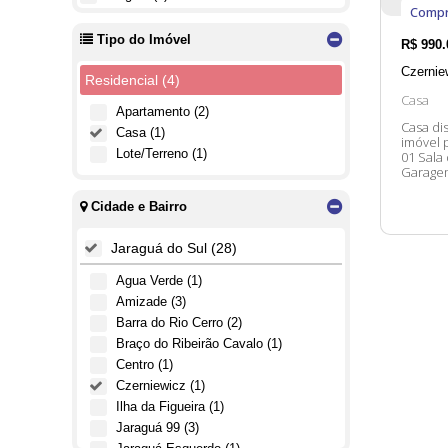
Compr
Tipo do Imóvel
R$
990.
Czernie
Residencial (4)
Casa
Apartamento (2)
Casa dis
Casa (1)
imóvel possui: 03 Dormitórios, se
Lote/Terreno (1)
01 Sala
Garagem Churra
Entre e
Cidade e Bairro
Jaraguá do Sul (28)
Água Verde (1)
Amizade (3)
Barra do Rio Cerro (2)
Braço do Ribeirão Cavalo (1)
Centro (1)
Czerniewicz (1)
Ilha da Figueira (1)
Jaraguá 99 (3)