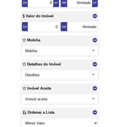
De
m²
Até
m²
Valor do Imóvel
De
Até
Mobilia
Mobília
Detalhes do Imóvel
Detalhes
Imóvel Aceita
Imóvel aceita
Ordenar a Lista