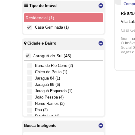
Compr
Tipo do Imóvel
R$
979.
Residencial (1)
Vila Lal
Casa Geminada (1)
Casa G
Geminad
O imóvel possui: 03 Dormit
Cidade e Bairro
Social 
Vagas de 
Jaraguá do Sul (45)
contato
Barra do Rio Cerro (2)
Chico de Paulo (1)
Jaraguá 84 (1)
Jaraguá 99 (6)
Jaraguá Esquerdo (1)
João Pessoa (4)
Nereu Ramos (3)
Rau (2)
Rio da Luz (1)
São Luís (1)
Busca Inteligente
Tifa Martins (3)