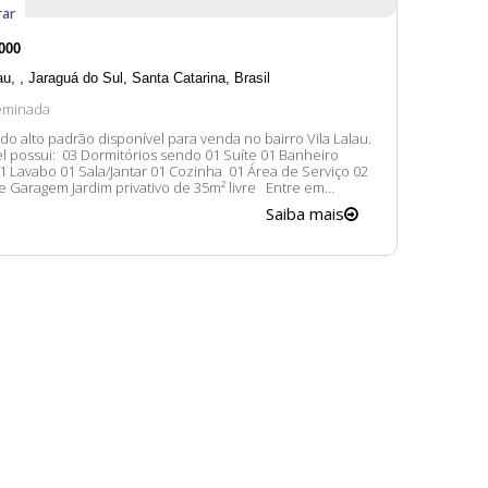
ar
000
au
,
Jaraguá do Sul
,
Santa Catarina
,
Brasil
eminada
o alto padrão disponível para venda no bairro Vila Lalau.
órios sendo 01 Suíte 01 Banheiro
01 Lavabo 01 Sala/Jantar 01 Cozinha 01 Área de Serviço 02
Garagem Jardim privativo de 35m² livre Entre em
 conosco para mais informações, ficaremos felizes em lhe
Saiba mais
atender. 😀 A disponibilidade e valores dos imóveis estão...