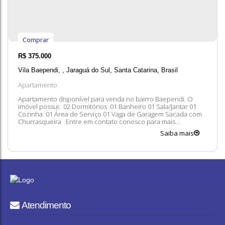
Comprar
R$
375.000
Vila Baependi
,
Jaraguá do Sul
,
Santa Catarina
,
Brasil
Apartamento
Apartamento disponível para venda no bairro Baependi. O
imóvel possui: 02 Dormitórios 01 Banheiro 01 Sala/Jantar 01
Cozinha 01 Área de Serviço 01 Vaga de Garagem Sacada com
Churrasqueira Entre em contato conosco para mais
informações, ficaremos felizes em lhe atender. 😀 A
Saiba mais
disponibilidade e valores dos imóveis estão sujeitos a alteração
sem aviso prévio.
Atendimento