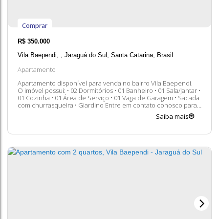
Comprar
R$
350.000
Vila Baependi
,
Jaraguá do Sul
,
Santa Catarina
,
Brasil
Apartamento
Apartamento disponível para venda no bairro Vila Baependi.
O imóvel possui: • 02 Dormitórios • 01 Banheiro • 01 Sala/Jantar •
01 Cozinha • 01 Área de Serviço • 01 Vaga de Garagem • Sacada
com churrasqueira • Giardino Entre em contato conosco para
mais informações, ficaremos felizes em lhe atender. 😀 A
Saiba mais
disponibilidade e valores dos imóveis estão sujeitos a...