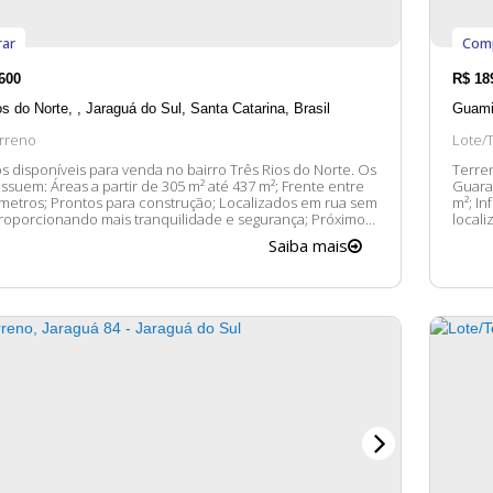
ar
Com
600
R$
18
os do Norte
,
Jaraguá do Sul
,
Santa Catarina
,
Brasil
Guami
rreno
Lote/
 disponíveis para venda no bairro Três Rios do Norte. Os
Terre
 305 m² até 437 m²; Frente entre
Guaramirim. Os terrenos possu
 metros; Prontos para construção; Localizados em rua sem
m²; In
proporcionando mais tranquilidade e segurança; Próximos
local
rmações,
veículo. Entre em contato conosco para mai
Saiba mais
ficaremos felizes em lhe atender. 😀 A disponibilidade e...
ficaremos 
dos im