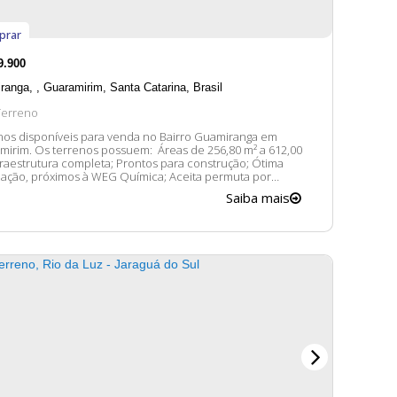
prar
9.900
ranga
,
Guaramirim
,
Santa Catarina
,
Brasil
Terreno
nos disponíveis para venda no Bairro Guamiranga em
em: Áreas de 256,80 m² a 612,00
fraestrutura completa; Prontos para construção; Ótima
ização, próximos à WEG Química; Aceita permuta por
s informações,
Saiba mais
felizes em lhe atender. 😀 A disponibilidade e valores
óveis...