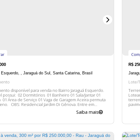
ar
Com
000
R$
25
 Esquerdo
,
Jaraguá do Sul
,
Santa Catarina
,
Brasil
Jarag
mento
Lote/
ento disponível para venda no Bairro Jaraguá Esquerdo.
Terren
rios 01 Banheiro 01 Sala/Jantar 01
Lotea
 01 Área de Serviço 01 Vaga de Garagem Aceira permuta
terren
m Di Gênova. Entre em
pavimentado Medindo 14 
 conosco para mais informações, ficaremos felizes em lhe
para co
Saiba mais
atender. 😀 A disponibilidade e valores dos imóveis estão...
oport
Entre