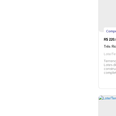
Joinville (1)
Vila Nova (1)
São Francisco do Sul (1)
Compr
Ubatuba (1)
R$
220.
Três Ri
Lote/Te
Terreno
Lotes di
construir. Topografia plana Ruas asfaltadas I
completa Entre em contato conosco para mais i
ficaremos fel
dos imóv