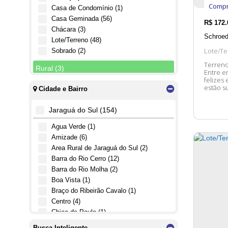
Compr
Casa de Condomínio (1)
Casa Geminada (56)
R$
172.
Chácara (3)
Schroed
Lote/Terreno (48)
Lote/Te
Sobrado (2)
Terreno
Rural (3)
Entre e
felizes em lhe aten
Fazenda (1)
estão su
Cidade e Bairro
Sítio (2)
Jaraguá do Sul (154)
Comercial (2)
Água Verde (1)
Prédio (1)
Amizade (6)
Terreno (1)
Área Rural de Jaraguá do Sul (2)
Barra do Rio Cerro (12)
Barra do Rio Molha (2)
Boa Vista (1)
Braço do Ribeirão Cavalo (1)
Centro (4)
Chico de Paulo (1)
Czerniewicz (4)
Busca Inteligente