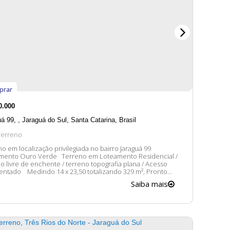
prar
0.000
uá 99
,
Jaraguá do Sul
,
Santa Catarina
,
Brasil
Terreno
o em localização privilegiada no bairro Jaraguá 99
mento Ouro Verde Terreno em Loteamento Residencial /
o livre de enchente / terreno topografia plana / Acesso
x 23,50 totalizando 329 m², Pronto
nstrução Asfaltado, Iluminação de Led Não perca essa
Saiba mais
unidade de construir de acordo como você sempre sonhou
 em...