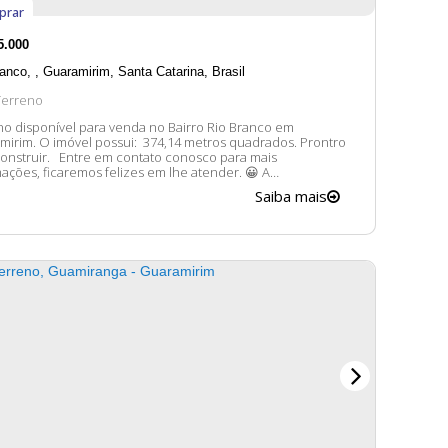
prar
5.000
ranco
,
Guaramirim
,
Santa Catarina
,
Brasil
Terreno
no disponível para venda no Bairro Rio Branco em
374,14 metros quadrados. Prontro
e em contato conosco para mais
ações, ficaremos felizes em lhe atender. 😀 A
ibilidade e valores dos imóveis estão sujeitos a alteração
Saiba mais
iso prévio.