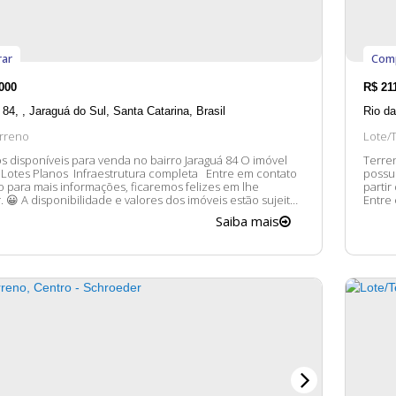
ar
Com
000
R$
21
 84
,
Jaraguá do Sul
,
Santa Catarina
,
Brasil
Rio d
rreno
Lote/
disponíveis para venda no bairro Jaraguá 84 O imóvel
Terreno
o
possui: Terrenos a partir de 310 m2 até 1.416
 para mais informações, ficaremos felizes em lhe
partir
imóveis estão sujeitos
Entre
ção sem aviso prévio.
felizes em lhe 
Saiba mais
estão 