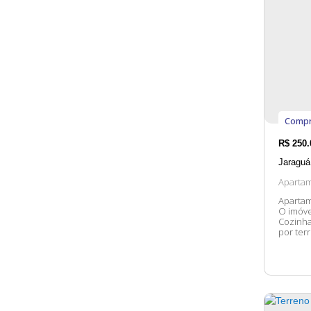
Compr
R$
250.
Jaraguá
Aparta
Apartam
O imóvel possui: 02 Dormitó
Cozinha
por terreno. OBS: Residencial Jardi
contato