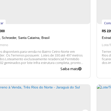
ar
Com
000
R$
22
,
Schroeder
,
Santa Catarina
,
Brasil
Estra
rreno
Lote/
s disponíveis para venda no Bairro Cetro-Norte em
Terren
e 330 até 497 metros
Rios do Norte. Entre em co
os Loteamento exclusivamente residencial Permitido
ficaremos 
02 geminados por lote Infra estrutura completa, pronto
dos im
nstruir. Parcelamento em até 120 vezes, direto com a
Saiba mais
 para mais informações,
s felizes em lhe...