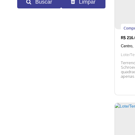
Buscar
Limpar
Bracinho (1)
Centro (4)
Schroeder I (1)
Compr
Barra Velha (4)
R$
216.
Beira Mar (1)
Itajuba (1)
Centro
Tabuleiro (2)
Lote/Te
Porto Belo (2)
Terreno
Schroeder. Os Terrenos possuem: Lotes d
quadrad
Perequê (2)
apenas 
para co
Corupá (1)
construtora. Entre em contato conosco
ficaremo
Pedra de Amolar (1)
Itajaí (1)
Centro (1)
Itapoá (1)
Itapoá (1)