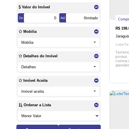
Vila Lenzi (4)
Vila Nova (5)
Valor do Imóvel
Balneário Piçarras (17)
De
Até
Compr
Centro (10)
R$
198.
Mobilia
Itacolomi (7)
Jaraguá
Mobília
Guaramirim (15)
Lote/Te
Terrenos 
Avaí (1)
possui: Lotes Planos Infraestrutura completa Entre em contat
Detalhes do Imóvel
Bananal do Sul (3)
conosco
Beira Rio (3)
atender. 😀 A disponibilidade e valores dos 
Detalhes
a altera
Corticeira (4)
Guamiranga (1)
Imóvel Aceita
Ilha da figueira (1)
Rio Branco (2)
Imóvel aceita
Penha (7)
Ordenar a Lista
Armação (2)
Centro (5)
Schroeder (6)