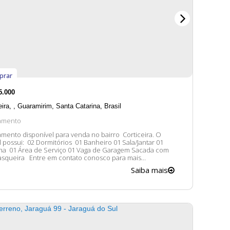
prar
5.000
eira
,
Guaramirim
,
Santa Catarina
,
Brasil
amento
mento disponível para venda no bairro Corticeira. O
órios 01 Banheiro 01 Sala/Jantar 01
ha 01 Área de Serviço 01 Vaga de Garagem Sacada com
em contato conosco para mais
ões, ficaremos felizes em lhe atender. A disponibilidade
Saiba mais
res dos imóveis estão sujeitos a alteração sem aviso prévio.