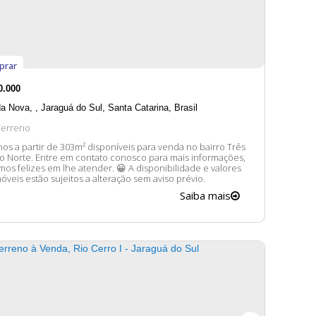
prar
0.000
da Nova
,
Jaraguá do Sul
,
Santa Catarina
,
Brasil
Terreno
os a partir de 303m² disponíveis para venda no bairro Três
ntato conosco para mais informações,
felizes em lhe atender. 😀 A disponibilidade e valores
óveis estão sujeitos a alteração sem aviso prévio.
Saiba mais