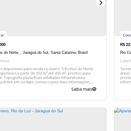
ar
Com
000
R$
22
os do Norte
,
Jaraguá do Sul
,
Santa Catarina
,
Brasil
Rio Ce
rreno
Lote/
s disponíveis para venda no bairro Três Rios do Norte.
Terreno 
sponíveis a partir de 302 m² até 450 m², prontos para
áreas entre 3
nfraestrutura
prontos para c
nformações,
inform
izes em lhe atender. 😀 A disponibilidade e valores
dispon
Saiba mais
eis estão sujeitos a alteração sem aviso prévio.
sem av