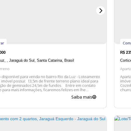
ar
Com
000
R$
23
Luz
,
Jaraguá do Sul
,
Santa Catarina
,
Brasil
Cortic
rreno
Apart
 disponível para venda no bairro Rio da Luz - Loteamento
Aparta
imóvel possui: 02 Dormit
 de geminados 24,5m de fundos Entre em contato
Cozin
 para mais informações, ficaremos felizes em lhe
churrasqueira Entre 
imóveis estão sujeitos
informaç
Saiba mais
ação sem aviso prévio.
e valo