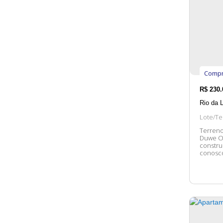
Compr
R$
230.
Rio da 
Lote/Te
Terreno
Duwe O imóvel possui: 13,5m de frente terreno plano ideal para
construção
conosco
atender. 😀 A disponibilidade e valores dos 
a alter