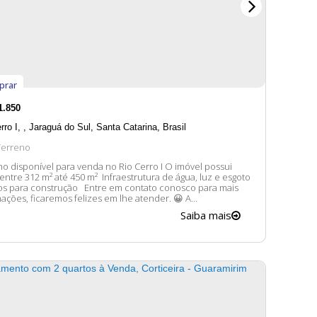
prar
1.850
rro I
,
Jaraguá do Sul
,
Santa Catarina
,
Brasil
Terreno
disponível para venda no Rio Cerro I O imóvel possui
12 m² até 450 m² Infraestrutura de água, luz e esgoto
onstrução Entre em contato conosco para mais
ações, ficaremos felizes em lhe atender. 😀 A
ibilidade e valores dos imóveis estão sujeitos a alteração
Saiba mais
iso prévio.