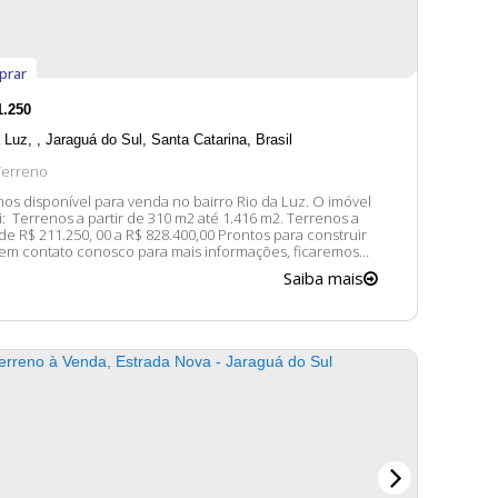
prar
1.250
a Luz
,
Jaraguá do Sul
,
Santa Catarina
,
Brasil
Terreno
s disponível para venda no bairro Rio da Luz. O imóvel
 m2. Terrenos a
 de R$ 211.250, 00 a R$ 828.400,00 Prontos para construir
 em contato conosco para mais informações, ficaremos
atender. 😀 A disponibilidade e valores dos imóveis
Saiba mais
sujeitos a alteração sem aviso prévio.