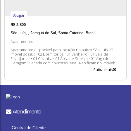
Alugar
R$
2.800
São Luís
,
Jaraguá do Sul
,
Santa Catarina
,
Brasil
Apartamento
Apartamento disponível para locação no bairro São Luís. O
imóvel possui: • 02 Dormitórios • 01 Banheiro • 01 Sala de
Estar/Jantar • 01 Cozinha • 01 Área de Serviço • 01 Vaga de
Garagem • Sacada com churrasqueira Não ficam no imóvel: Ar
condicionado da sala de estar, geladeira, micro-ondas e
Saiba mais
máquina de lavar. Taxas Adicionais: • IPTU • Seguro •...
Atendimento
Central do Cliente