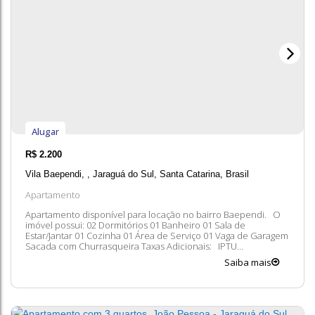
Alugar
R$
2.200
Vila Baependi
,
Jaraguá do Sul
,
Santa Catarina
,
Brasil
Apartamento
Apartamento disponível para locação no bairro Baependi. O
imóvel possui: 02 Dormitórios 01 Banheiro 01 Sala de
Estar/Jantar 01 Cozinha 01 Área de Serviço 01 Vaga de Garagem
Sacada com Churrasqueira Taxas Adicionais: IPTU
Condomínio Seguro contra incêndio Entre em contato
Saiba mais
conosco para mais informações, ficaremos felizes em lhe
atender. 😀 A disponibilidade e valores...