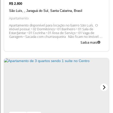
R$
2.800
São Luís
,
Jaraguá do Sul
,
Santa Catarina
,
Brasil
Apartamento
Apartamento disponível para locação no bairro São Luís. O
imóvel possui: • 02 Dormitórios • 01 Banheiro • 01 Sala de
Estar/Jantar • 01 Cozinha • 01 Área de Serviço • 01 Vaga de
Garagem • Sacada com churrasqueira Não ficam no imóvel: Ar
condicionado da sala de estar, geladeira, micro-ondas e
Saiba mais
máquina de lavar. Taxas Adicionais: • IPTU • Seguro •...