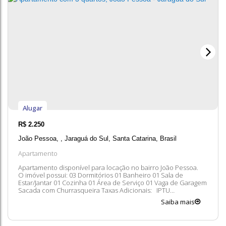
Alugar
R$
2.250
João Pessoa
,
Jaraguá do Sul
,
Santa Catarina
,
Brasil
Apartamento
Apartamento disponível para locação no bairro João Pessoa.
O imóvel possui: 03 Dormitórios 01 Banheiro 01 Sala de
Estar/Jantar 01 Cozinha 01 Área de Serviço 01 Vaga de Garagem
Sacada com Churrasqueira Taxas Adicionais: IPTU
Condomínio Seguro contra incêndio Entre em contato
Saiba mais
conosco para mais informações, ficaremos felizes em lhe
atender. 😀 A disponibilidade e...