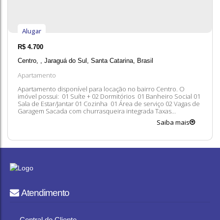
Alugar
R$
4.700
Centro
,
Jaraguá do Sul
,
Santa Catarina
,
Brasil
Apartamento
Apartamento disponível para locação no bairro Centro. O
imóvel possui: 01 Suíte + 02 Dormitórios 01 Banheiro Social 01
Sala de Estar/Jantar 01 Cozinha 01 Área de serviço 02 Vagas de
Garagem Sacada com churrasqueira integrada Taxas
Adicionais: Condomínio IPTU Seguro Entre em contato
Saiba mais
conosco para mais informações, ficaremos felizes em lhe
atender. 😀 A...
Atendimento
Central do Cliente