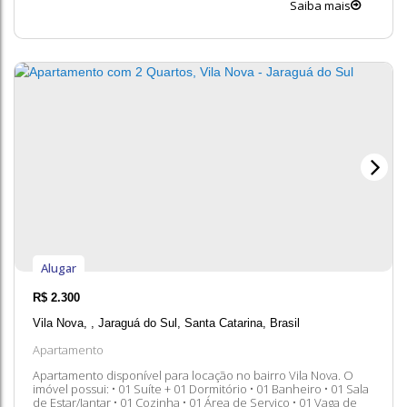
Saiba mais
para mais informações, ficaremos felizes em lhe atender....
Alugar
R$
2.300
Vila Nova
,
Jaraguá do Sul
,
Santa Catarina
,
Brasil
Apartamento
Apartamento disponível para locação no bairro Vila Nova. O
imóvel possui: • 01 Suíte + 01 Dormitório • 01 Banheiro • 01 Sala
de Estar/Jantar • 01 Cozinha • 01 Área de Serviço • 01 Vaga de