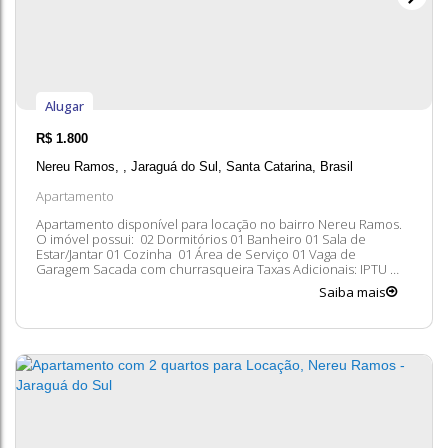
Alugar
R$
1.800
Nereu Ramos
,
Jaraguá do Sul
,
Santa Catarina
,
Brasil
Apartamento
Apartamento disponível para locação no bairro Nereu Ramos.
O imóvel possui: 02 Dormitórios 01 Banheiro 01 Sala de
Estar/Jantar 01 Cozinha 01 Área de Serviço 01 Vaga de
Garagem Sacada com churrasqueira Taxas Adicionais: IPTU
Seguro Condomínio Entre em contato conosco para mais
Saiba mais
informações, ficaremos felizes em lhe atender. 😀 A
disponibilidade e valores dos...