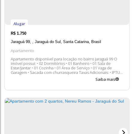
Alugar
R$
1.750
Jaraguá 99
,
Jaraguá do Sul
,
Santa Catarina
,
Brasil
Apartamento
Apartamento disponível para locação no bairro Jaraguá 99 O
imóvel possui: • 02 Dormitórios • 01 Banheiro • 01 Sala de
Estar/Jantar • 01 Cozinha • 01 Área de Serviço • 01 Vaga de
Garagem • Sacada com churrasqueira Taxas Adicionais: • IPTU •
Seguro • Condomínio Entre em contato conosco para mais
Saiba mais
informações, ficaremos felizes em lhe atender. 😀 A...