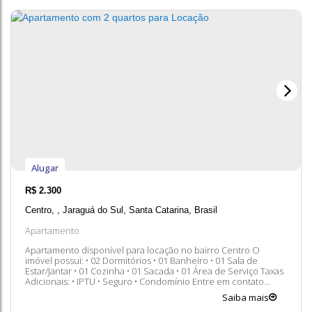
Alugar
R$
2.300
Centro
,
Jaraguá do Sul
,
Santa Catarina
,
Brasil
Apartamento
Apartamento disponível para locação no bairro Centro O
imóvel possui: • 02 Dormitórios • 01 Banheiro • 01 Sala de
Estar/Jantar • 01 Cozinha • 01 Sacada • 01 Área de Serviço Taxas
Adicionais: • IPTU • Seguro • Condomínio Entre em contato
conosco para mais informações, ficaremos felizes em lhe
Saiba mais
atender. 😀 A disponibilidade e valores dos imóveis estão...