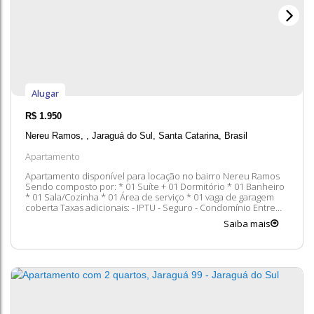
Alugar
R$
1.950
Nereu Ramos
,
Jaraguá do Sul
,
Santa Catarina
,
Brasil
Apartamento
Apartamento disponível para locação no bairro Nereu Ramos
Sendo composto por: * 01 Suíte + 01 Dormitório * 01 Banheiro
* 01 Sala/Cozinha * 01 Área de serviço * 01 vaga de garagem
coberta Taxas adicionais: - IPTU - Seguro - Condomínio Entre
em contato conosco para mais informações, ficaremos felizes
Saiba mais
em lhe atender. *A disponibilidade e valores dos imóveis estão
sujeitos a...