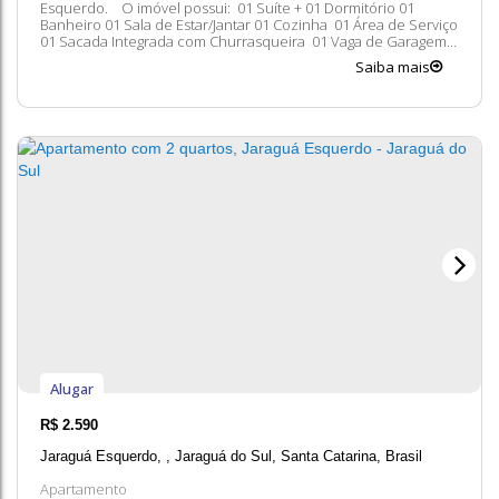
Esquerdo. O imóvel possui: 01 Suíte + 01 Dormitório 01
Banheiro 01 Sala de Estar/Jantar 01 Cozinha 01 Área de Serviço
01 Sacada Integrada com Churrasqueira 01 Vaga de Garagem
Coberta Taxas Adicionais: Condomínio Seguro contra
Saiba mais
incêndio Entre em contato conosco para mais informações,
ficaremos felizes em lhe...
Alugar
R$
2.590
Jaraguá Esquerdo
,
Jaraguá do Sul
,
Santa Catarina
,
Brasil
Apartamento