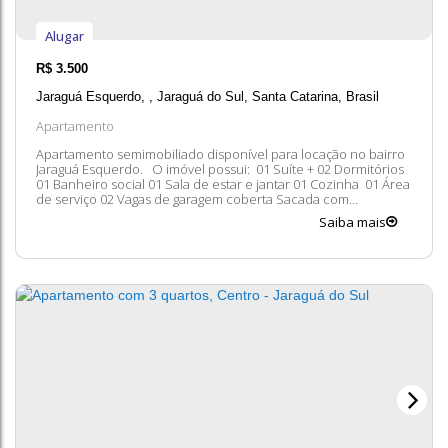
Alugar
R$
3.500
Jaraguá Esquerdo
,
Jaraguá do Sul
,
Santa Catarina
,
Brasil
Apartamento
Apartamento semimobiliado disponível para locação no bairro
Jaraguá Esquerdo. O imóvel possui: 01 Suíte + 02 Dormitórios
01 Banheiro social 01 Sala de estar e jantar 01 Cozinha 01 Área
de serviço 02 Vagas de garagem coberta Sacada com
churrasqueira Taxas Adicionais: Condomínio IPTU Seguro
Saiba mais
Entre em contato conosco para mais informações, ficaremos
felizes em lhe...