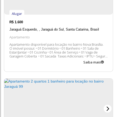
Alugar
R$
1.600
Jaraguá Esquerdo
,
Jaraguá do Sul
,
Santa Catarina
,
Brasil
Apartamento
Apartamento disponível para locação no bairro Nova Brasília.
O imóvel possui: • 01 Dormitório • 01 Banheiro • 01 Sala de
Estar/Jantar • 01 Cozinha • 01 Área de Serviço • 01 Vaga de
Garagem Coberta • 01 Sacada Taxas Adicionais: • IPTU • Seguro
• Condomínio Entre em contato conosco para mais
Saiba mais
informações, ficaremos felizes em lhe atender. 😀 A...