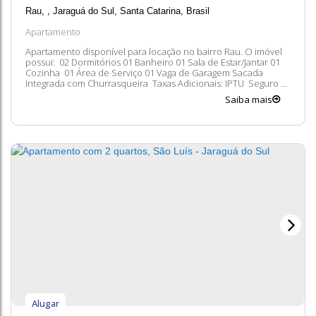
Rau
,
Jaraguá do Sul
,
Santa Catarina
,
Brasil
Apartamento
Apartamento disponível para locação no bairro Rau. O imóvel
possui: 02 Dormitórios 01 Banheiro 01 Sala de Estar/Jantar 01
Cozinha 01 Área de Serviço 01 Vaga de Garagem Sacada
Integrada com Churrasqueira Taxas Adicionais: IPTU Seguro
Condomínio Entre em contato conosco para mais
Saiba mais
informações, ficaremos felizes em lhe atender. 😀 A
disponibilidade e valores dos...
Alugar