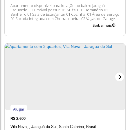
Apartamento disponível para locação no bairro Jaraguá
Esquerdo. O imóvel possui: 01 Suíte + 01 Dormitório 01
Banheiro 01 Sala de Estar/Jantar 01 Cozinha 01 Área de Serviço
01 Sacada Integrada com Churrasqueira 02 Vagas de Garagem
Coberta Taxas Adicionais: Condomínio Seguro contra
Saiba mais
incêndio Entre em contato conosco para mais informações,
ficaremos felizes em lhe...
Alugar
R$
2.600
Vila Nova
,
Jaraguá do Sul
,
Santa Catarina
,
Brasil