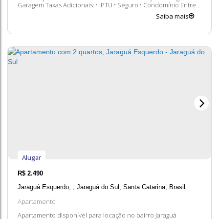
Garagem Taxas Adicionais: • IPTU • Seguro • Condomínio Entre
em contato conosco para mais informações, ficaremos felizes
Saiba mais
em lhe atender. 😀 A disponibilidade e valores...
Alugar
R$
2.490
Jaraguá Esquerdo
,
Jaraguá do Sul
,
Santa Catarina
,
Brasil
Apartamento
Apartamento disponível para locação no bairro Jaraguá