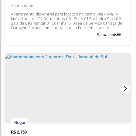
Apartamento
Apartamento disponível para locação no bairro Vila Nova. O
imóvel possui: 02 Dormitórios + 01 Suíte 01 Banheiro Social 01
Sala de Estar/Jantar 01 Cozinha 01 Área de Serviço 01 Vaga de
Garagem Sacada com churrasqueira Entre em contato
conosco para mais informações, ficaremos felizes em lhe
Saiba mais
atender. 😀 A disponibilidade e valores dos imóveis estão
sujeitos a alteração...
Alugar
R$
2.750