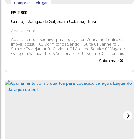
Comprar
Alugar
R$
2.800
Centro
,
Jaraguá do Sul
,
Santa Catarina
,
Brasil
Apartamento
Apartamento disponível para locação ou Venda no Centro O
imóvel possui: 03 Dormitórios Sendo 1 Suíte 01 Banheiro 01
Sala de Estar/Jantar 01 Cozinha 01 Área de Serviço 01 Vaga de
Garagem Sacada Taxas Adicionais: IPTU Seguro Condomínio
Entre em contato conosco para mais informações, ficaremos
Saiba mais
felizes em lhe atender. 😀 A disponibilidade e valores dos
imóveis...